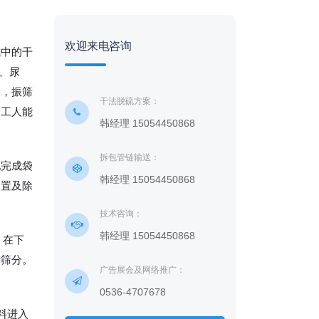
欢迎来电咨询
域中的干
、尿
袋，振筛
干法脱硫方案：
使工人能
韩经理 15054450868
拆包管链输送：
地完成袋
韩经理 15054450868
装置及除
技术咨询：
韩经理 15054450868
，在下
行筛分。
广告展会及网络推广：
0536-4707678
料进入