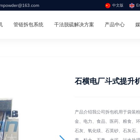
mpowder@163.com
中文版
En
机
管链拆包系统
干法脱硫解决方案
产品中心
石横电厂斗式提升
产品介绍我公司拆包机用于袋装
金、电力、食品、医药、粮食、
石灰、氧化镁、石英砂、石灰石、