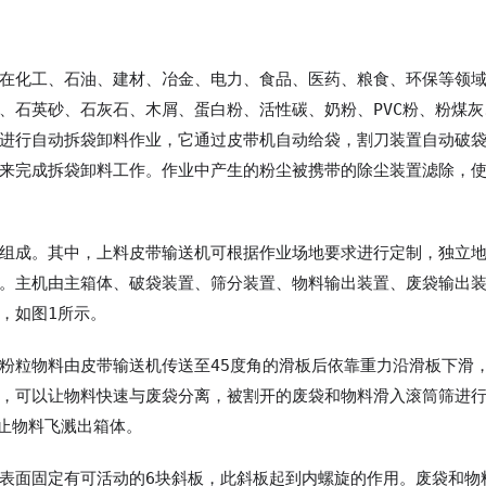
在化工、石油、建材、冶金、电力、食品、医药、粮食、环保等领
、石英砂、石灰石、木屑、蛋白粉、活性碳、奶粉、PVC粉、粉煤灰
进行自动拆袋卸料作业，它通过皮带机自动给袋，割刀装置自动破
来完成拆袋卸料工作。作业中产生的粉尘被携带的除尘装置滤除，
组成。其中，上料皮带输送机可根据作业场地要求进行定制，独立
。主机由主箱体、破袋装置、筛分装置、物料输出装置、废袋输出
，如图1所示。
粉粒物料由皮带输送机传送至45度角的滑板后依靠重力沿滑板下滑
，可以让物料快速与废袋分离，被割开的废袋和物料滑入滚筒筛进
防止物料飞溅出箱体。
表面固定有可活动的6块斜板，此斜板起到内螺旋的作用。废袋和物