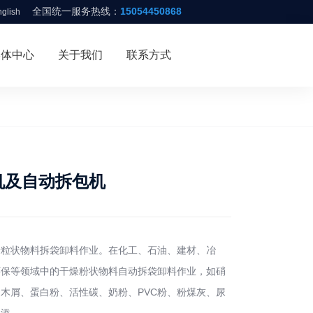
全国统一服务热线：
15054450868
glish
媒体中心
关于我们
联系方式
机及自动拆包机
粉粒状物料拆袋卸料作业。在化工、石油、建材、冶
环保等领域中的干燥粉状物料自动拆袋卸料作业，如硝
木屑、蛋白粉、活性碳、奶粉、PVC粉、粉煤灰、尿