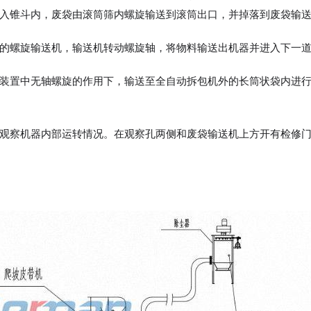
入锥斗内，废袋由滚筒筛内螺旋输送到滚筒出口，并掉落到废袋输
的螺旋输送机，输送机转动螺旋轴，将物料输送出机器并进入下一
装置中无轴螺旋的作用下，输送至全自动拆包机外的长筒状袋内进
观察机器内部运转情况。在观察孔两侧和废袋输送机上方开有检修